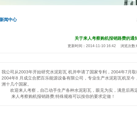
新闻中心
关于来人考察购机报销路费的通
更新时间：2014-11-10 16:42 浏览次数:
我公司从2003年开始研究水泥彩瓦 机并申请了国家专利，2004年7
2004年8 月成立合肥百乐能源设备有限公司，专业生产水泥彩瓦机至
洲十几个国家。
欢迎来人考察，自己动手生产各种水泥彩瓦，眼见为实，满意后再定
来人考察购机报销路费;特殊规格可以按你的要求定做！