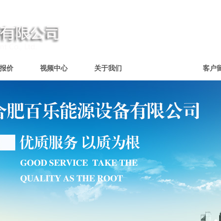
报价
视频中心
关于我们
新闻中心
客户