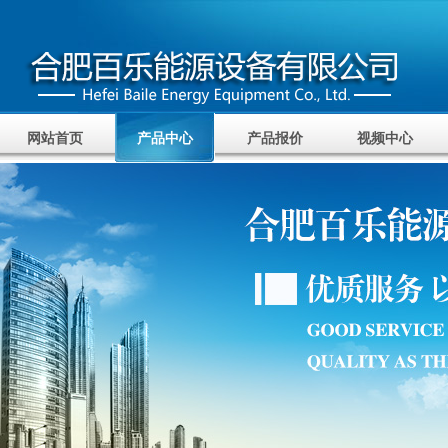
网站首页
产品中心
产品报价
视频中心