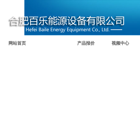
网站首页
产品中心
产品报价
视频中心