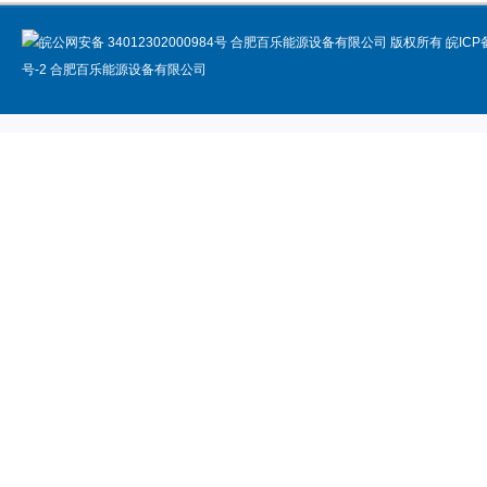
皖公网安备 34012302000984号
合肥百乐能源设备有限公司 版权所有
皖ICP
号-2
合肥百乐能源设备有限公司