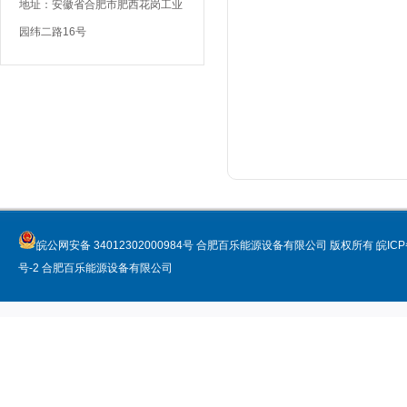
地址：安徽省合肥市肥西花岗工业
园纬二路16号
皖公网安备 34012302000984号
合肥百乐能源设备有限公司 版权所有
皖ICP
号-2
合肥百乐能源设备有限公司